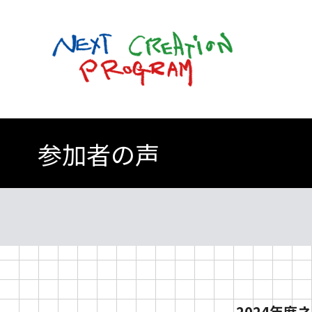
このページの本文へ
参加者の声
提供：Museum Start あいうえの
撮影：中島古英
©飯田耕治
2024年