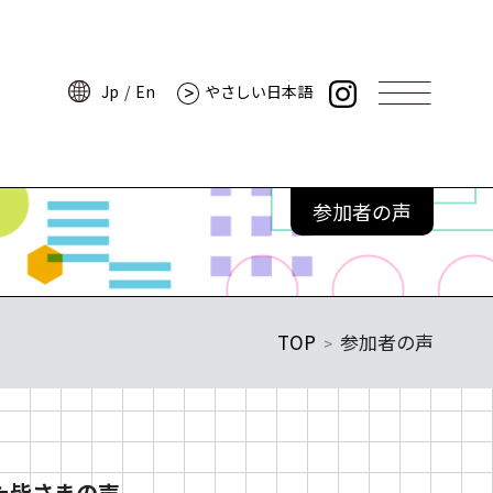
Jp
En
やさしい日本語
Jp
En
やさしい日本語
講師からのメッセージ
情報
プログラムレポート
参加者の声
アーカイブムービー
参加者の声
よくある質問
TOP
参加者の声
サイトポリシー
・ミュージアム
プライバシーポリシー
ーツ
ウェブアクセシビリティ
ンパス
た皆さまの声