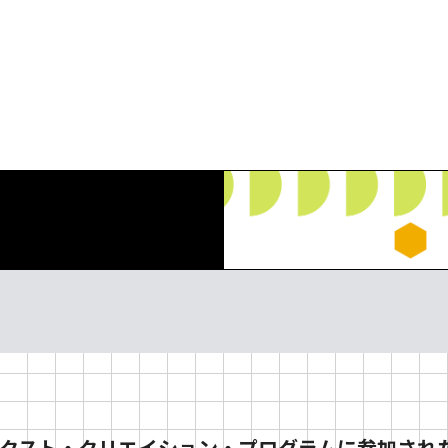
本事業について
お知らせ・新着
プログラム情報
映画
ファッション
オペラ
キッズユース
ビジュアルア
オープンキャ
度ネクスト・クリエイション・プログラムに参加され