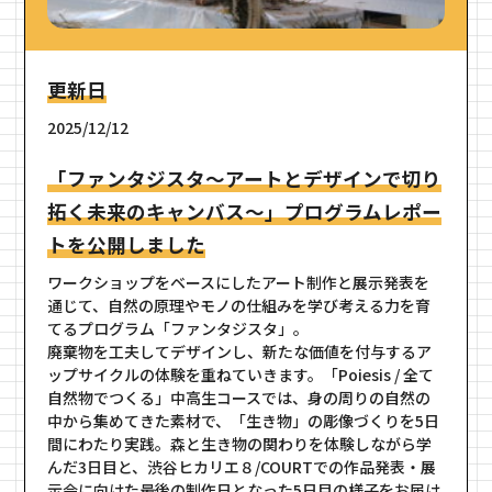
更新日
2025/12/12
「ファンタジスタ～アートとデザインで切り
拓く未来のキャンバス～」プログラムレポー
トを公開しました
ワークショップをベースにしたアート制作と展示発表を
通じて、自然の原理やモノの仕組みを学び考える力を育
てるプログラム「ファンタジスタ」。
廃棄物を工夫してデザインし、新たな価値を付与するア
ップサイクルの体験を重ねていきます。「Poiesis / 全て
自然物でつくる」中高生コースでは、身の周りの自然の
中から集めてきた素材で、「生き物」の彫像づくりを5日
間にわたり実践。森と生き物の関わりを体験しながら学
んだ3日目と、渋谷ヒカリエ８/COURTでの作品発表・展
示会に向けた最後の制作日となった5日目の様子をお届け