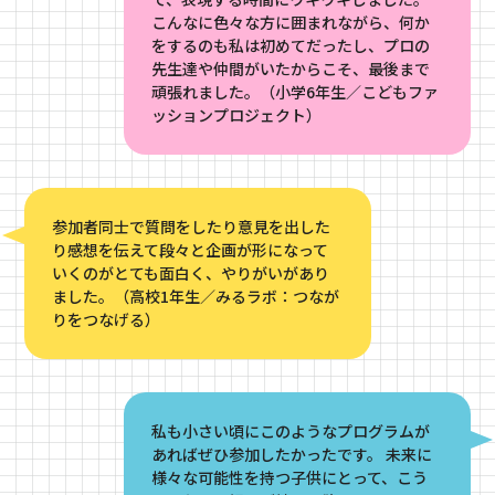
プライバシーポリシー
ウェブアクセシビリティ
こんなに色々な方に囲まれながら、何か
をするのも私は初めてだったし、プロの
Jp
En
やさしい日本語
先生達や仲間がいたからこそ、最後まで
頑張れました。（小学6年生／こどもファ
ッションプロジェクト）
提供：Museum Start あいうえの
撮影：中島古英
参加者同士で質問をしたり意見を出した
©飯田耕治
り感想を伝えて段々と企画が形になって
いくのがとても面白く、やりがいがあり
ました。（高校1年生／みるラボ：つなが
りをつなげる）
私も小さい頃にこのようなプログラムが
あればぜひ参加したかったです。 未来に
様々な可能性を持つ子供にとって、こう