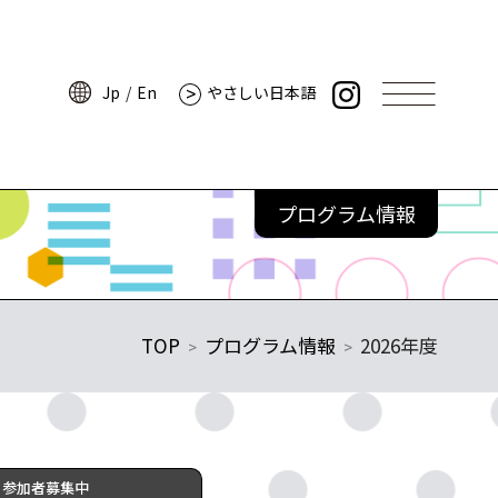
Jp
En
やさしい日本語
Jp
En
やさしい日本語
講師からのメッセージ
情報
プログラムレポート
プログラム情報
アーカイブムービー
参加者の声
よくある質問
TOP
プログラム情報
2026年度
サイトポリシー
・ミュージアム
プライバシーポリシー
ーツ
ウェブアクセシビリティ
ンパス
参加者募集中