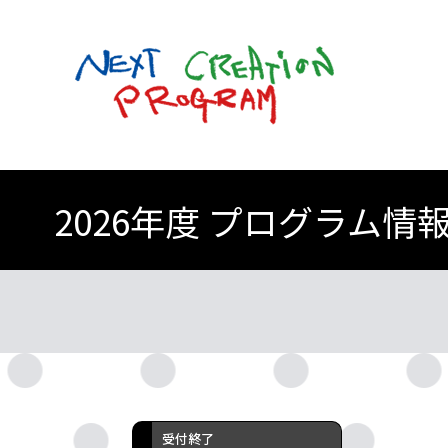
このページの本文へ
2026年度 プログラム情
提供：Museum Start あいうえの
撮影：中島古英
©飯田耕治
受付終了