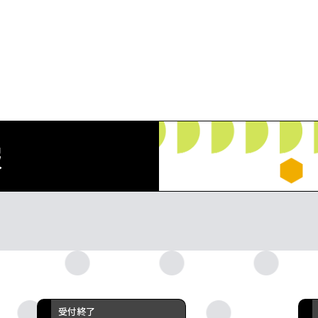
本事業について
お知らせ・新着
プログラム情報
報
映画
ファッション
オペラ
キッズユース
ビジュアルア
オープンキャ
受付終了