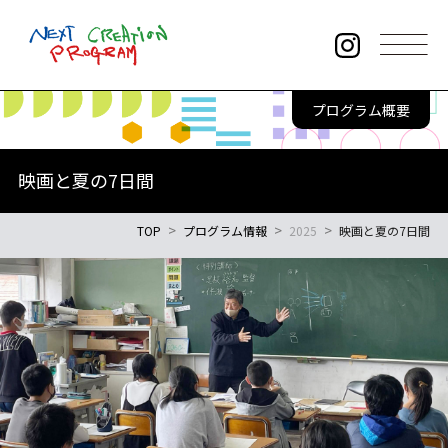
このページの本文へ
プログラム概要
本事業について
お知らせ・新着情報
映画と夏の7日間
プログラム情報
TOP
プログラム情報
2025
映画と夏の7日間
年間スケジュール
講師からのメッセージ
プログラムレポート
アーカイブムービー
参加者の声
よくある質問
サイトポリシー