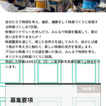
プライバシーポリシー
ウェブアクセシビリティ
Jp
En
やさしい日本語
自分たちで物語を考え、撮影、編集をして映画づくりに挑戦す
る映画づくしの7日間。
映像のリテラシーを学んだり、みんなで映画を鑑賞して、夏の
提供：Museum Start あいうえの
思い出を作りませんか？
映画鑑賞を通じて、感じた気持ちを話してみたり、自分とは違
う視点や考え方に触れて、新しい映画の見方を発見します。
撮影：中島古英
©飯田耕治
プロから映画づくりの話を聞いた後は、みんなで物語を考え、
オリジナルの映画づくりに挑戦。
完成した映画は9月21日（日）に東京都写真美術館で上映会を行
います。
受付終了
募集要項