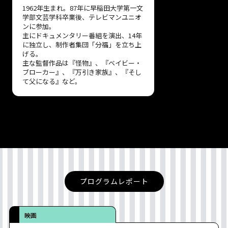
1962年生まれ。87年に早稲田大学第一文
学部文芸学科卒業後、テレビマンユニオ
ンに参加。
主にドキュメンタリー番組を演出、14年
に独立し、制作者集団「分福」を立ち上
げる。
主な監督作品は『怪物』、『ベイビー・
ブローカー』、『万引き家族』、『そし
て父になる』など。
プログラムレポート
映画