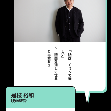
～
～
映
画
を
通
し
て
世
界
と
出
会
お
う
」
「
映
画
づ
く
り
っ
て
楽
し
い
是枝 裕和
映画監督